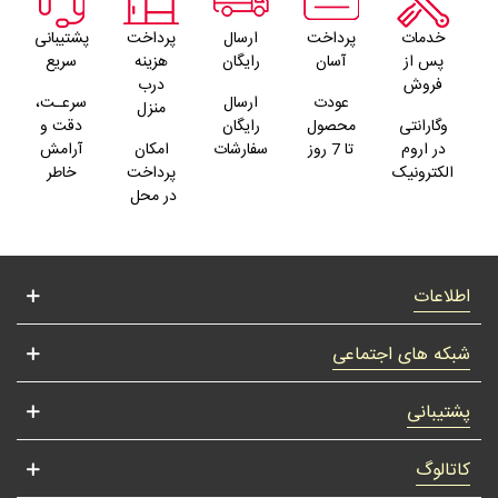
خدمات
پرداخت
ارسال
پرداخت
پشتیبانی
پس از
آسان
رایگان
هزینه
سریع
فروش
درب
عودت
ارسال
سرعـت،
منزل
وگارانتی
محصول
رایگان
دقت و
در اروم
تا 7 روز
سفارشات
امکان
آرامش
الکترونیک
پرداخت
خاطر
در محل
اطلاعات
شبکه های اجتماعی
پشتیبانی
کاتالوگ