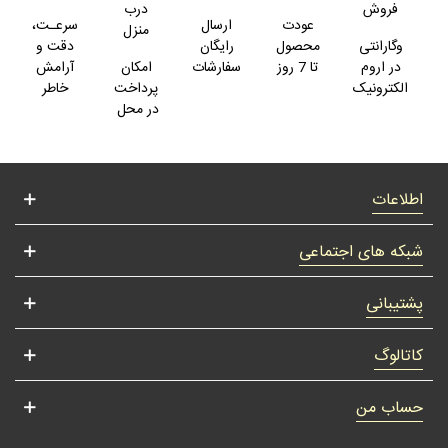
فروش
درب
عودت
ارسال
سرعـت،
منزل
وگارانتی
محصول
رایگان
دقت و
در اروم
تا 7 روز
سفارشات
امکان
آرامش
الکترونیک
پرداخت
خاطر
در محل
اطلاعات
شبکه های اجتماعی
پشتیبانی
کاتالوگ
حساب من