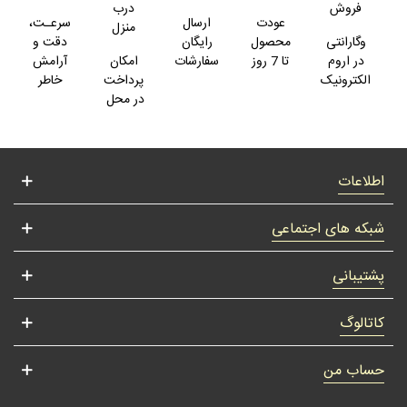
فروش
درب
عودت
ارسال
سرعـت،
منزل
وگارانتی
محصول
رایگان
دقت و
در اروم
تا 7 روز
سفارشات
امکان
آرامش
الکترونیک
پرداخت
خاطر
در محل
اطلاعات
شبکه های اجتماعی
پشتیبانی
کاتالوگ
حساب من